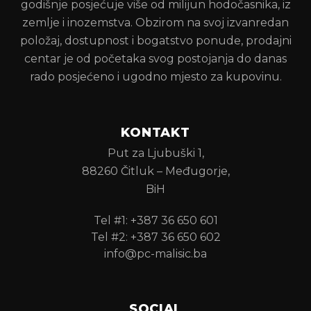
godišnje posjećuje više od milijun hodočasnika, iz
zemlje i inozemstva. Obzirom na svoj izvanredan
položaj, dostupnost i bogatstvo ponude, prodajni
centar je od početaka svog postojanja do danas
rado posjećeno i ugodno mjesto za kupovinu.
KONTAKT
Put za Ljubuški 1,
88260 Čitluk – Međugorje,
BiH
Tel #1: +387 36 650 601
Tel #2: +387 36 650 602
info@pc-malisic.ba
SOCIAL