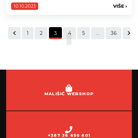
kupci, 07.10.2023.godine počeli smo s velikom
VIŠE ›
10.10.2023
nagradnom igrom prodajnog centra Mališić
Međugorje. Nagradna igra se sastoji od 3
nagradna ciklusa u kojima ćemo dodijeliti 116...
1
2
3
4
5
…
36
MALIŠIĆ WEBSHOP
+387 36 650 601