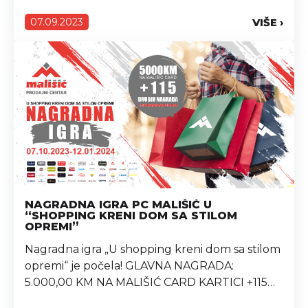
dan i Sretna Osmica u PC Mališić. Popusti koji
VIŠE ›
07.09.2023
Vas očekuju : ☑ NAMJEŠTAJ MALIŠIĆ ➡ Na sve
sjedeće garniture -20 %, a na...
NAGRADNA IGRA PC MALIŠIĆ U
“SHOPPING KRENI DOM SA STILOM
OPREMI”
Nagradna igra „U shopping kreni dom sa stilom
opremi“ je počela! GLAVNA NAGRADA:
5.000,00 KM NA MALIŠIĆ CARD KARTICI +115
DRUGIH VRIJEDNIH NAGRADA! Dragi naši