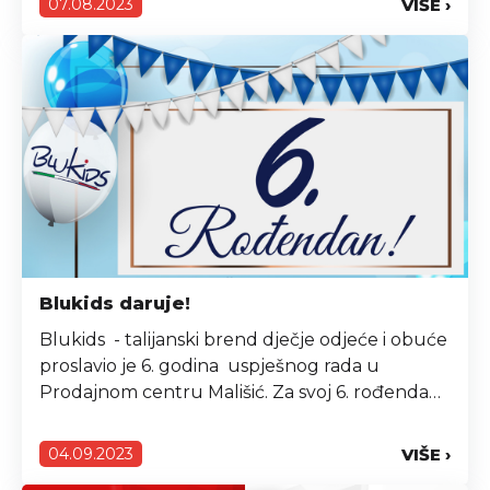
VIŠE ›
07.08.2023
Popusti koji Vas očekuju : ☑ NAMJEŠTAJ
MALIŠIĆ ➡18 % na kompletan izložbeni
asortiman ☑CM COSMETIC MARKET...
Blukids daruje!
Blukids - talijanski brend dječje odjeće i obuće
proslavio je 6. godina uspješnog rada u
Prodajnom centru Mališić. Za svoj 6. rođendan
Blukids je darivao svoje vjerne kupce. Sva
djeca rođena na rođendan Blukids 21.8. imali
VIŠE ›
04.09.2023
su pravo sudjelovanja u nagradnoj igri u kojoj