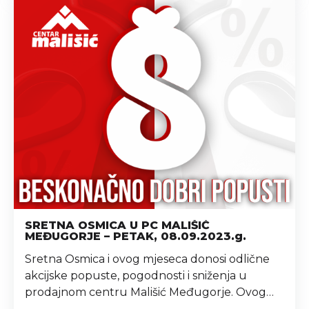
smo u sve tri poslovnice (Tromeđa,...
SRETNA OSMICA U PC MALIŠIĆ
MEĐUGORJE – PETAK, 08.09.2023.g.
Sretna Osmica i ovog mjeseca donosi odlične
akcijske popuste, pogodnosti i sniženja u
prodajnom centru Mališić Međugorje. Ovog
petka, 08. rujna neka vaš plan bude shopping