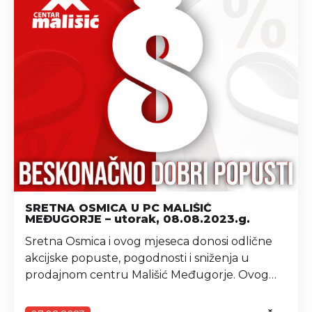
SRETNA OSMICA U PC MALIŠIĆ
MEĐUGORJE – utorak, 08.08.2023.g.
Sretna Osmica i ovog mjeseca donosi odlične
akcijske popuste, pogodnosti i sniženja u
prodajnom centru Mališić Međugorje. Ovog
utorka 08. kolovoza neka vaš plan bude
shopping dan i Sretna Osmica u PC Mališić.