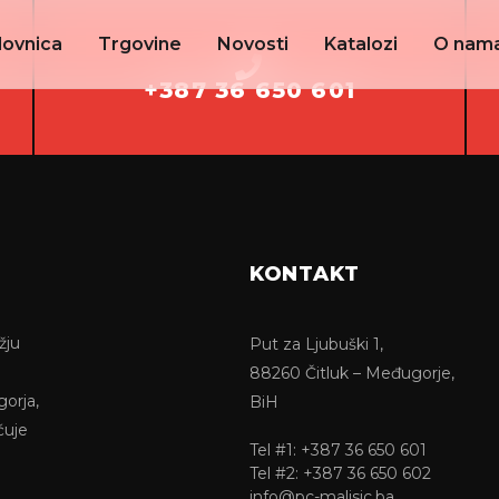
lovnica
Trgovine
Novosti
Katalozi
O nam
+387 36 650 601
KONTAKT
žju
Put za Ljubuški 1,
88260 Čitluk – Međugorje,
gorja,
BiH
ćuje
Tel #1: +387 36 650 601
Tel #2: +387 36 650 602
info@pc-malisic.ba