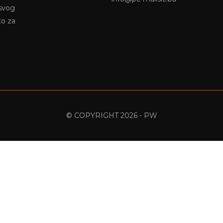
 svog
to za
© COPYRIGHT 2026 - PW