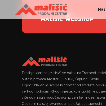
Nas
MALIŠIĆ WEBSHOP
Prodajni centar „Mališić“ se nalazi na Tromeđi, raskri
putnih pravaca Mostar-Ljubuški, Čapljina –Široki
Brijeg.Udaljen je svega kilometar od središta Među
velikog hodočasničkog mjesta, koje godišnje posje
više od milijun hodočasnika, iz zemlje i inozemstva.
Obzirom na svoj izvanredan položaj, dostupnost i