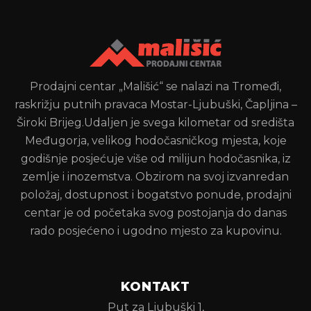
Prodajni centar „Mališić“ se nalazi na Tromeđi,
raskrižju putnih pravaca Mostar-Ljubuški, Čapljina –
Široki Brijeg.Udaljen je svega kilometar od središta
Međugorja, velikog hodočasničkog mjesta, koje
godišnje posjećuje više od milijun hodočasnika, iz
zemlje i inozemstva. Obzirom na svoj izvanredan
položaj, dostupnost i bogatstvo ponude, prodajni
centar je od početaka svog postojanja do danas
rado posjećeno i ugodno mjesto za kupovinu.
KONTAKT
Put za Ljubuški 1,