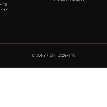
 svog
to za
© COPYRIGHT 2026 - PW