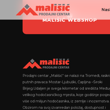
Nas
MALIŠIĆ WEBSHOP
Prodajni centar „Mališić“ se nalazi na Tromeđi, raskri
putnih pravaca Mostar-Ljubuški, Čapljina –Široki
Brijeg.Udaljen je svega kilometar od središta Među
velikog hodočasničkog mjesta, koje godišnje posje
više od milijun hodočasnika, iz zemlje i inozemstva.
Obzirom na svoj izvanredan položaj, dostupnost i