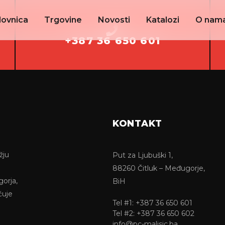
lovnica
Trgovine
Novosti
Katalozi
O nam
+387 36 650 601
KONTAKT
žju
Put za Ljubuški 1,
88260 Čitluk – Međugorje,
gorja,
BiH
ćuje
Tel #1: +387 36 650 601
Tel #2: +387 36 650 602
info@pc-malisic.ba