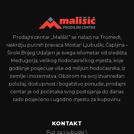
Prodajni centar „Mališić“ se nalazi na Tromeđi,
raskrižju putnih pravaca Mostar-Ljubuški, Čapljina –
Široki Brijeg.Udaljen je svega kilometar od središta
Međugorja, velikog hodočasničkog mjesta, koje
godišnje posjećuje više od milijun hodočasnika, iz
zemlje i inozemstva. Obzirom na svoj izvanredan
položaj, dostupnost i bogatstvo ponude, prodajni
centar je od početaka svog postojanja do danas
rado posjećeno i ugodno mjesto za kupovinu.
KONTAKT
Put za Ljubuški 1,