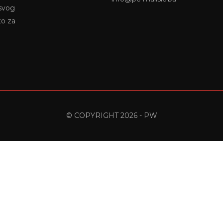
 svog
to za
© COPYRIGHT 2026 - PW