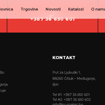
lovnica
Trgovine
Novosti
Katalozi
O nam
+387 36 650 601
KONTAKT
žju
Put za Ljubuški 1,
88260 Čitluk – Međugorje,
gorja,
BiH
ćuje
Tel #1: +387 36 650 601
Tel #2: +387 36 650 602
info@pc-malisic.ba