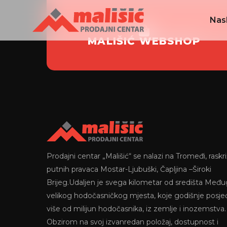
Nas
MALIŠIĆ WEBSHOP
Prodajni centar „Mališić“ se nalazi na Tromeđi, raskri
putnih pravaca Mostar-Ljubuški, Čapljina –Široki
Brijeg.Udaljen je svega kilometar od središta Među
velikog hodočasničkog mjesta, koje godišnje posje
više od milijun hodočasnika, iz zemlje i inozemstva.
Obzirom na svoj izvanredan položaj, dostupnost i