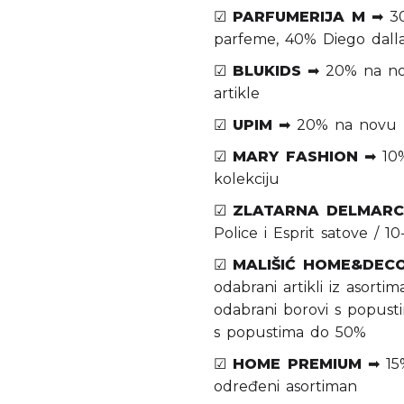
☑
PARFUMERIJA M
➡ 30
parfeme, 40% Diego da
☑
BLUKIDS
➡ 20% na nov
artikle
☑
UPIM
➡ 20% na novu ko
☑
MARY FASHION
➡ 10%
kolekciju
☑
ZLATARNA DELMARC
Police i Esprit satove / 
☑
MALIŠIĆ HOME&DEC
odabrani artikli iz asort
odabrani borovi s popust
s popustima do 50%
☑
HOME PREMIUM
➡ 15%
određeni asortiman