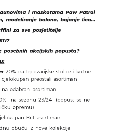
klaunovima i maskotama Paw Patrol
, modeliranje balona, bojanje lica…
fini za sve posjetitelje
TI?
z posebnih akcijskih popusta?
u:
➡ 20% na trpezarijske stolice i kožne
 cjelokupan preostali asortiman
na odabrani asortiman
% na sezonu 23/24 (popust se ne
ističku opremu)
elokupan Brit asortiman
u obuću iz nove kolekcije