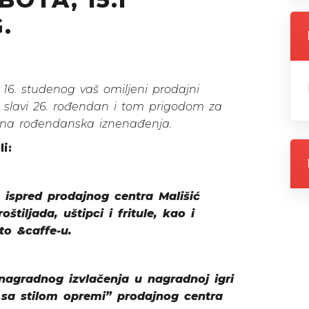
G.
i 16. studenog vaš omiljeni prodajni
 slavi 26. rođendan i tom prigodom za
bna rođendanska iznenađenja.
i:
 ispred prodajnog centra Mališić
štiljada, uštipci i fritule, kao i
to &caffe-u.
s nagradnog izvlačenja u nagradnoj igri
sa stilom opremi” prodajnog centra