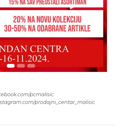
acebook.com/pcmalisic
nstagram.com/prodajni_centar_malisic