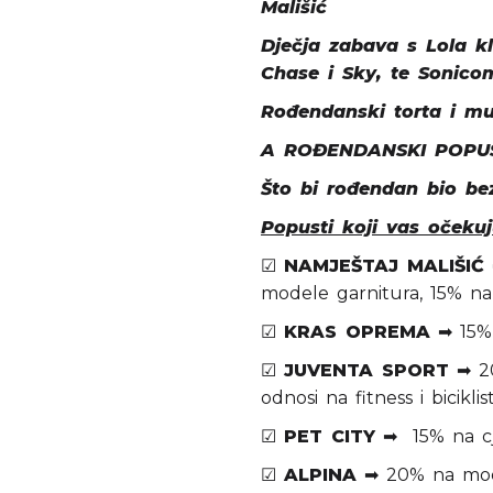
Mališić
Dječja zabava s Lola 
Chase i Sky, te Sonicom
Rođendanski torta i muf
A ROĐENDANSKI POPUS
Što bi rođendan bio be
Popusti koji vas očekuj
☑
NAMJEŠTAJ MALIŠIĆ
modele garnitura, 15% na
☑
KRAS OPREMA
➡ 15% 
☑
JUVENTA SPORT
➡ 20
odnosi na fitness i bicikl
☑
PET CITY
➡ 15% na cj
☑
ALPINA
➡ 20% na modn