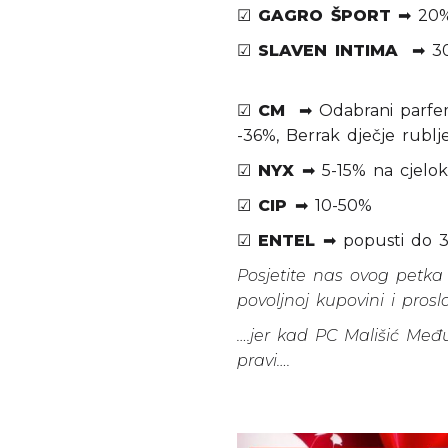
☑
GAGRO ŠPORT
➡ 20%
☑
SLAVEN INTIMA
➡ 30%
☑
CM
➡ Odabrani parfemi
-36%, Berrak dječje rublj
☑
NYX
➡ 5-15% na cjelo
☑
CIP
➡ 10-50%
☑
ENTEL
➡ popusti do 
Posjetite nas ovog petka 
povoljnoj kupovini i prosl
….jer kad PC Mališić Međ
pravi….