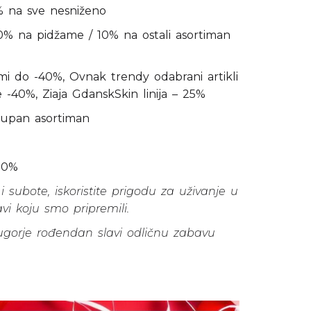
 na sve nesniženo
 na pidžame / 10% na ostali asortiman
 do -40%, Ovnak trendy odabrani artikli
e -40%, Ziaja GdanskSkin linija – 25%
kupan asortiman
30%
i subote, iskoristite prigodu za uživanje u
avi koju smo pripremili.
ugorje rođendan slavi odličnu zabavu