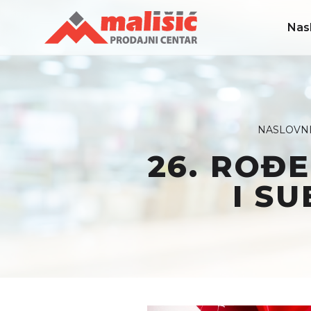
Nas
NASLOVN
26. ROĐ
I SU