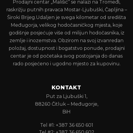
Prodajni centar „Mališić“ se nalazi na Tromeđi,
raskrižju putnih pravaca Mostar-Ljubuški, Čapljina –
Široki Brijeg.Udaljen je svega kilometar od središta
Međugorja, velikog hodočasničkog mjesta, koje
godišnje posjećuje više od milijun hodočasnika, iz
zemlje i inozemstva. Obzirom na svoj izvanredan
položaj, dostupnost i bogatstvo ponude, prodajni
centar je od početaka svog postojanja do danas
rado posjećeno i ugodno mjesto za kupovinu.
KONTAKT
Put za Ljubuški 1,
88260 Čitluk – Međugorje,
BiH
Tel #1: +387 36 650 601
Tel #2: +387 36 650 602