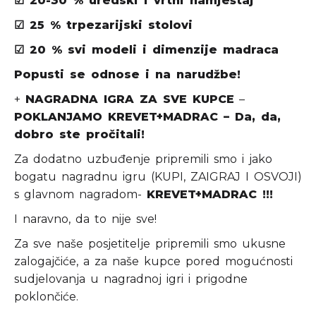
☑
20-30 % uredski i vrtni namještaj
☑
25 % trpezarijski stolovi
☑
20 % svi modeli i dimenzije madraca
Popusti se odnose i na narudžbe!
+
NAGRADNA IGRA ZA SVE KUPCE
–
POKLANJAMO KREVET+MADRAC – Da, da,
dobro ste pročitali!
Za dodatno uzbuđenje pripremili smo i jako
bogatu nagradnu igru (KUPI, ZAIGRAJ I OSVOJI)
s glavnom nagradom-
KREVET+MADRAC !!!
I naravno, da to nije sve!
Za sve naše posjetitelje pripremili smo ukusne
zalogajčiće, a za naše kupce pored mogućnosti
sudjelovanja u nagradnoj igri i prigodne
poklončiće.