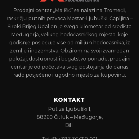
Prodajni centar „Mališić“ se nalazi na Tromeđi,
raskrižju putnih pravaca Mostar-Ljubuški, Čapljina –
Široki Brijeg.Udaljen je svega kilometar od središta
Međugorja, velikog hodočasničkog mjesta, koje
godišnje posjećuje više od milijun hodočasnika, iz
zemlje i inozemstva. Obzirom na svoj izvanredan
položaj, dostupnost i bogatstvo ponude, prodajni
centar je od početaka svog postojanja do danas
rado posjećeno i ugodno mjesto za kupovinu.
KONTAKT
Put za Ljubuški 1,
88260 Čitluk – Međugorje,
BiH