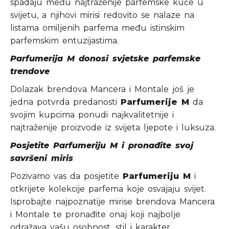
spadaju među najtraženije parfemske kuće u
svijetu, a njihovi mirisi redovito se nalaze na
listama omiljenih parfema među istinskim
parfemskim entuzijastima.
Parfumerija M donosi svjetske parfemske
trendove
Dolazak brendova Mancera i Montale još je
jedna potvrda predanosti
Parfumerije M
da
svojim kupcima ponudi najkvalitetnije i
najtraženije proizvode iz svijeta ljepote i luksuza.
Posjetite Parfumeriju M i pronađite svoj
savršeni miris
Pozivamo vas da posjetite
Parfumeriju M
i
otkrijete kolekcije parfema koje osvajaju svijet.
Isprobajte najpoznatije mirise brendova Mancera
i Montale te pronađite onaj koji najbolje
odražava vašu osobnost, stil i karakter.