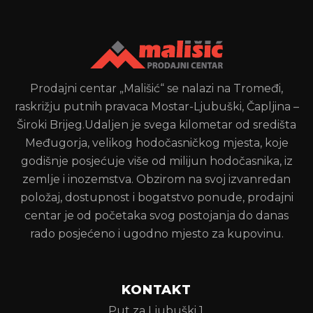
Prodajni centar „Mališić“ se nalazi na Tromeđi,
raskrižju putnih pravaca Mostar-Ljubuški, Čapljina –
Široki Brijeg.Udaljen je svega kilometar od središta
Međugorja, velikog hodočasničkog mjesta, koje
godišnje posjećuje više od milijun hodočasnika, iz
zemlje i inozemstva. Obzirom na svoj izvanredan
položaj, dostupnost i bogatstvo ponude, prodajni
centar je od početaka svog postojanja do danas
rado posjećeno i ugodno mjesto za kupovinu.
KONTAKT
Put za Ljubuški 1,