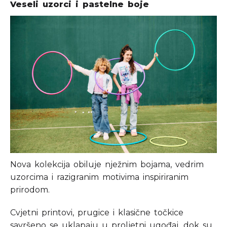
Veseli uzorci i pastelne boje
Nova kolekcija obiluje nježnim bojama, vedrim
uzorcima i razigranim motivima inspiriranim
prirodom.
Cvjetni printovi, prugice i klasične točkice
savršeno se uklapaju u proljetni ugođaj, dok su