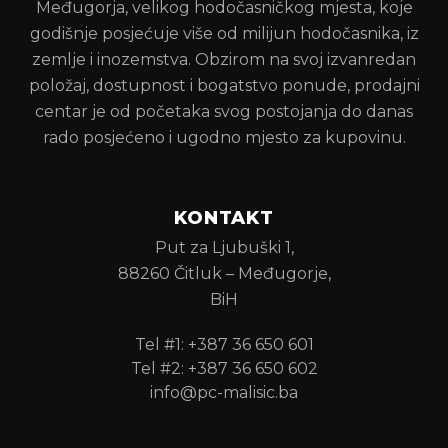
Međugorja, velikog hodočasničkog mjesta, koje
godišnje posjećuje više od milijun hodočasnika, iz
zemlje i inozemstva. Obzirom na svoj izvanredan
položaj, dostupnost i bogatstvo ponude, prodajni
centar je od početaka svog postojanja do danas
rado posjećeno i ugodno mjesto za kupovinu.
KONTAKT
Put za Ljubuški 1,
88260 Čitluk – Međugorje,
BiH
Tel #1: +387 36 650 601
Tel #2: +387 36 650 602
info@pc-malisic.ba