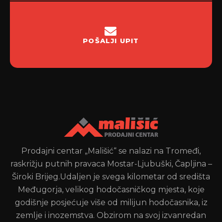
POŠALJI UPIT
Prodajni centar „Mališić“ se nalazi na Tromeđi,
raskrižju putnih pravaca Mostar-Ljubuški, Čapljina –
Široki Brijeg.Udaljen je svega kilometar od središta
Međugorja, velikog hodočasničkog mjesta, koje
godišnje posjećuje više od milijun hodočasnika, iz
zemlje i inozemstva. Obzirom na svoj izvanredan