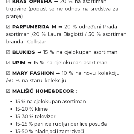
☑
KRAS OPREMA
➡ 20 % na asortiman
trgovine (popust se ne odnosi na sredstva za
pranje)
☑
PARFUMERIJA M
➡ 20 % određeni Prada
asortiman /20 % Laura Biagiotti / 50 % asortiman
branda Collistar
☑
BLUKIDS
➡ 15 % na cjelokupan asortiman
☑
UPIM
➡ 15 % na cjelokupan asortiman
☑
MARY FASHION
➡ 10 % na novu kolekciju
/50 % na staru kolekciju
☑
MALIŠIĆ HOME&DECOR
:
15 % na cjelokupan asortiman
15-20 % klime
15-30 % televizori
15-25 % perilice rublja i perilice posuđa
15-50 % hladnjaci i zamrzivači