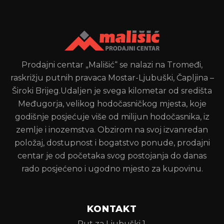
Prodajni centar „Mališić“ se nalazi na Tromeđi,
raskrižju putnih pravaca Mostar-Ljubuški, Čapljina –
Široki Brijeg.Udaljen je svega kilometar od središta
Međugorja, velikog hodočasničkog mjesta, koje
godišnje posjećuje više od milijun hodočasnika, iz
zemlje i inozemstva. Obzirom na svoj izvanredan
položaj, dostupnost i bogatstvo ponude, prodajni
centar je od početaka svog postojanja do danas
rado posjećeno i ugodno mjesto za kupovinu.
KONTAKT
Put za Ljubuški 1,