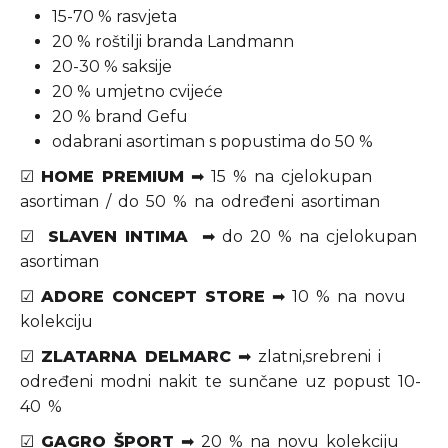
15-70 % rasvjeta
20 % roštilji branda Landmann
20-30 % saksije
20 % umjetno cvijeće
20 % brand Gefu
odabrani asortiman s popustima do 50 %
☑
HOME PREMIUM
➡ 15 % na cjelokupan
asortiman / do 50 % na određeni asortiman
☑
SLAVEN INTIMA
➡ do 20 % na cjelokupan
asortiman
☑
ADORE CONCEPT STORE
➡ 10 % na novu
kolekciju
☑
ZLATARNA DELMARC
➡ zlatni,srebreni i
određeni modni nakit te sunčane uz popust 10-
40 %
☑
GAGRO ŠPORT
➡ 20 % na novu kolekciju