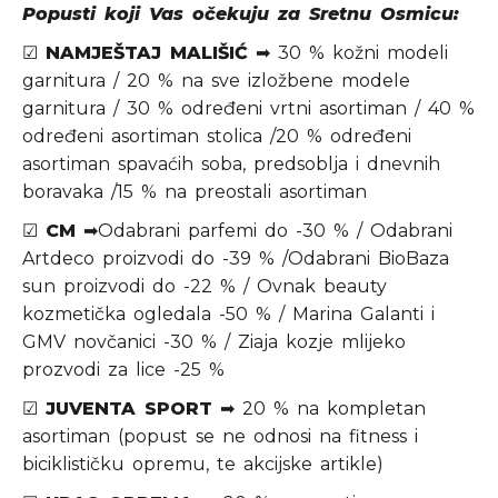
Popusti koji Vas očekuju za Sretnu Osmicu:
☑
NAMJEŠTAJ MALIŠIĆ
➡ 30 % kožni modeli
garnitura / 20 % na sve izložbene modele
garnitura / 30 % određeni vrtni asortiman / 40 %
određeni asortiman stolica /20 % određeni
asortiman spavaćih soba, predsoblja i dnevnih
boravaka /15 % na preostali asortiman
☑
CM
➡Odabrani parfemi do -30 % / Odabrani
Artdeco proizvodi do -39 % /Odabrani BioBaza
sun proizvodi do -22 % / Ovnak beauty
kozmetička ogledala -50 % / Marina Galanti i
GMV novčanici -30 % / Ziaja kozje mlijeko
prozvodi za lice -25 %
☑
JUVENTA SPORT
➡ 20 % na kompletan
asortiman (popust se ne odnosi na fitness i
biciklističku opremu, te akcijske artikle)