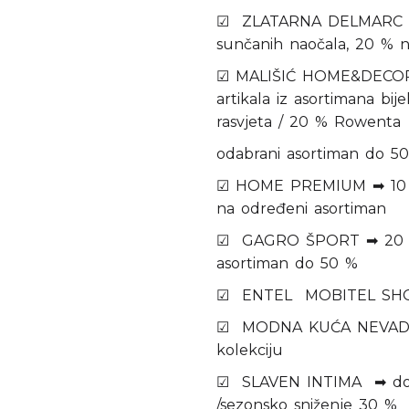
☑ ZLATARNA DELMARC ➡
sunčanih naočala, 20 % n
☑ MALIŠIĆ HOME&DECOR 
artikala iz asortimana bi
rasvjeta / 20 % Rowenta
odabrani asortiman do 5
☑ HOME PREMIUM ➡ 10 % 
na određeni asortiman
☑ GAGRO ŠPORT ➡ 20 % n
asortiman do 50 %
☑ ENTEL MOBITEL SHOP
☑ MODNA KUĆA NEVADA 
kolekciju
☑ SLAVEN INTIMA ➡ do 
/sezonsko sniženje 30 