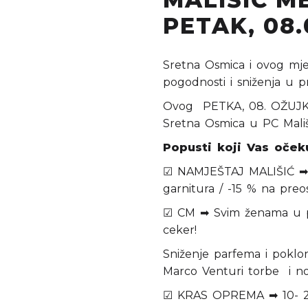
PETAK, 08.
Sretna Osmica i ovog mje
pogodnosti i sniženja u 
Ovog PETKA, 08. OŽUJKA
Sretna Osmica u PC Mališ
Popusti koji Vas očeku
☑ NAMJEŠTAJ MALIŠIĆ ➡ 
garnitura / -15 % na preo
☑ CM ➡ Svim ženama u p
ceker!
Sniženje parfema i poklon
Marco Venturi torbe i no
☑ KRAS OPREMA ➡ 10- 20