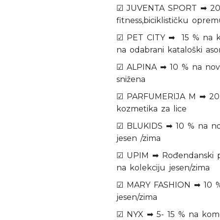
☑ JUVENTA SPORT ➡ 20 %
fitness,biciklističku oprem
☑ PET CITY ➡ 15 % na k
na odabrani kataloški aso
☑ ALPINA ➡ 10 % na novu 
snižena
☑ PARFUMERIJA M ➡ 20 %
kozmetika za lice
☑ BLUKIDS ➡ 10 % na nov
jesen /zima
☑ UPIM ➡ Rođendanski p
na kolekciju jesen/zima
☑ MARY FASHION ➡ 10 % n
jesen/zima
☑ NYX ➡ 5- 15 % na kom