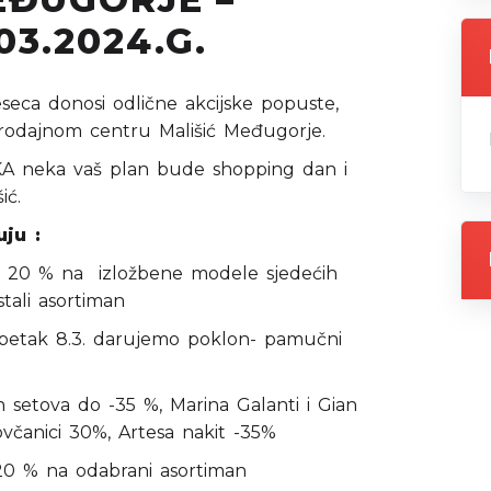
03.2024.G.
seca donosi odlične akcijske popuste,
prodajnom centru Mališić Međugorje.
 neka vaš plan bude shopping dan i
ić.
ju :
20 % na izložbene modele sjedećih
stali asortiman
etak 8.3. darujemo poklon- pamučni
 setova do -35 %, Marina Galanti i Gian
včanici 30%, Artesa nakit -35%
 % na odabrani asortiman