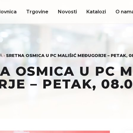
lovnica
Trgovine
Novosti
Katalozi
O nam
A
›
SRETNA OSMICA U PC MALIŠIĆ MEĐUGORJE – PETAK, 08
A OSMICA U PC M
E – PETAK, 08.0