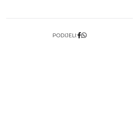
PODIJELI:
NAJNOVIJE
DAN ODLUČNIH POPUSTA -
HOME&DECOR MALIŠIĆ