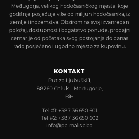
Međugorja, velikog hodočasničkog mjesta, koje
godišnje posjećuje više od milijun hodočasnika, iz
zemlje i inozemstva. Obzirom na svoj izvanredan
položaj, dostupnost i bogatstvo ponude, prodajni
centar je od početaka svog postojanja do danas
rado posjećeno i ugodno mjesto za kupovinu.
KONTAKT
Put za Ljubuški 1,
88260 Čitluk – Međugorje,
BiH
Tel #1: +387 36 650 601
Tel #2: +387 36 650 602
info@pc-malisic.ba