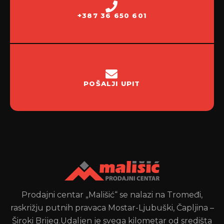
+387 36 650 601
POŠALJI UPIT
Prodajni centar „Mališić“ se nalazi na Tromeđi,
raskrižju putnih pravaca Mostar-Ljubuški, Čapljina –
Široki Brijeg.Udaljen je svega kilometar od središta