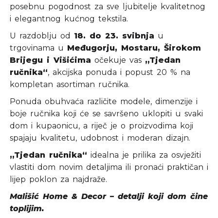
posebnu pogodnost za sve ljubitelje kvalitetnog
i elegantnog kućnog tekstila.
U razdoblju od
18. do 23. svibnja
u
trgovinama u
Međugorju, Mostaru, Širokom
Brijegu i Višićima
očekuje vas
„Tjedan
ručnika“
, akcijska ponuda i popust 20 % na
kompletan asortiman ručnika.
Ponuda obuhvaća različite modele, dimenzije i
boje ručnika koji će se savršeno uklopiti u svaki
dom i kupaonicu, a riječ je o proizvodima koji
spajaju kvalitetu, udobnost i moderan dizajn.
„Tjedan ručnika“
idealna je prilika za osvježiti
vlastiti dom novim detaljima ili pronaći praktičan i
lijep poklon za najdraže.
Mališić Home & Decor – detalji koji dom čine
toplijim.