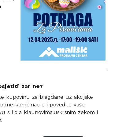
m
sjetiti zar ne?
vite kupovinu za blagdane uz akcijske
modne kombinacije i povedite vaše
vu s Lola klaunovima,uskrsnim zekom i
.