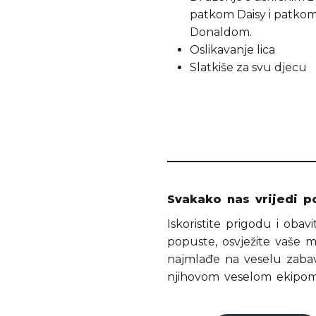
patkom Daisy i patko
Donaldom.
Oslikavanje lica
Slatkiše za svu djecu
Svakako nas vrijedi po
Iskoristite prigodu i oba
popuste, osvježite vaše 
najmlađe na veselu zaba
njihovom veselom ekipom