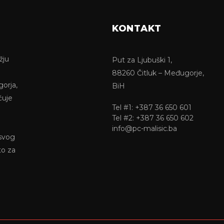
KONTAKT
žju
Put za Ljubuški 1,
88260 Čitluk – Međugorje,
gorja,
BiH
ćuje
Tel #1: +387 36 650 601
Tel #2: +387 36 650 602
info@pc-malisic.ba
 svog
to za