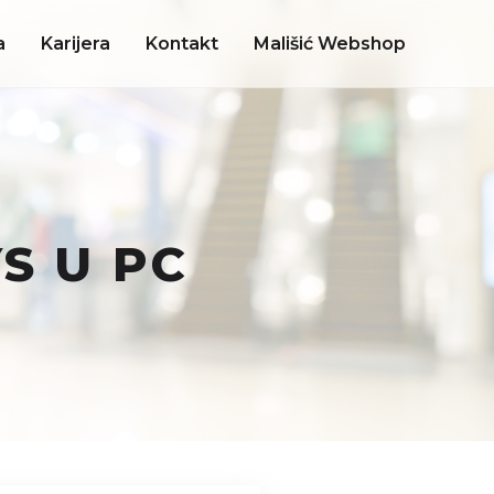
a
Karijera
Kontakt
Mališić Webshop
S U PC