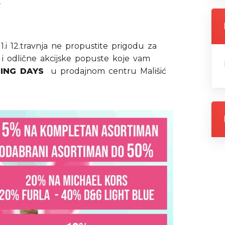
,11.i 12.travnja ne propustite prigodu za
i odlične akcijske popuste koje vam
ING DAYS
u prodajnom centru Mališić