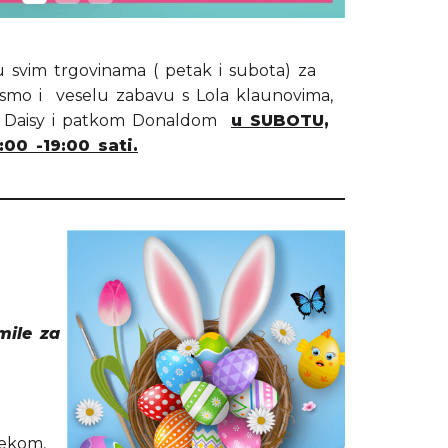
u svim trgovinama ( petak i subota) za
 smo i veselu zabavu s Lola klaunovima,
m Daisy i patkom Donaldom
u SUBOTU,
:00 -19:00 sati.
mile za
a
zekom,