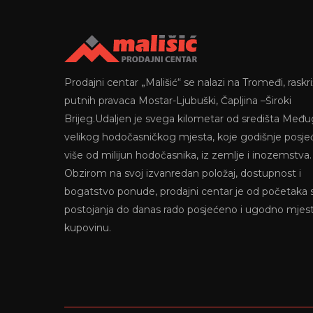
Prodajni centar „Mališić“ se nalazi na Tromeđi, raskri
putnih pravaca Mostar-Ljubuški, Čapljina –Široki
Brijeg.Udaljen je svega kilometar od središta Među
velikog hodočasničkog mjesta, koje godišnje posje
više od milijun hodočasnika, iz zemlje i inozemstva.
Obzirom na svoj izvanredan položaj, dostupnost i
bogatstvo ponude, prodajni centar je od početaka
postojanja do danas rado posjećeno i ugodno mjes
kupovinu.