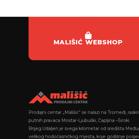
MALIŠIĆ WEBSHOP
Prodajni centar „Mališić“ se nalazi na Tromeđi, raskri
putnih pravaca Mostar-Ljubuški, Čapljina –Široki
Brijeg.Udaljen je svega kilometar od središta Među
velikog hodočasničkog mjesta, koje godišnje posje