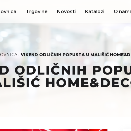
lovnica
Trgovine
Novosti
Katalozi
O nam
OVNICA
›
VIKEND ODLIČNIH POPUSTA U MALIŠIĆ HOME&
D ODLIČNIH POP
LIŠIĆ HOME&DE