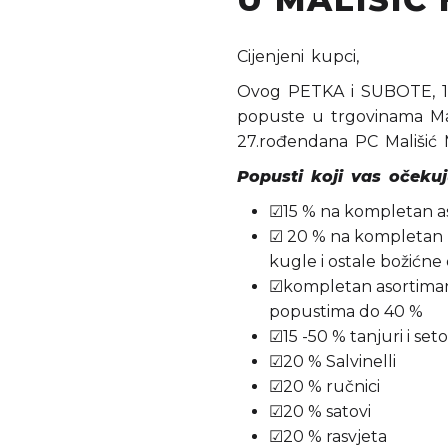
Cijenjeni kupci,
Ovog PETKA i SUBOTE, 14.i
popuste u trgovinama M
27.rođendana PC Mališić
Popusti koji vas očekuj
☑15 % na kompletan a
☑ 20 % na kompletan bož
kugle i ostale božićne
☑kompletan asortiman 
popustima do 40 %
☑15 -50 % tanjuri i seto
☑20 % Salvinelli
☑20 % ručnici
☑20 % satovi
☑20 % rasvjeta