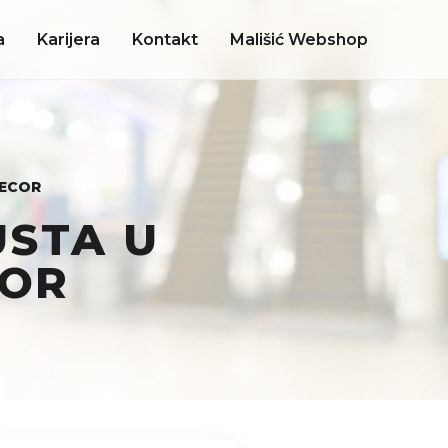
a
Karijera
Kontakt
Mališić Webshop
DECOR
USTA U
COR