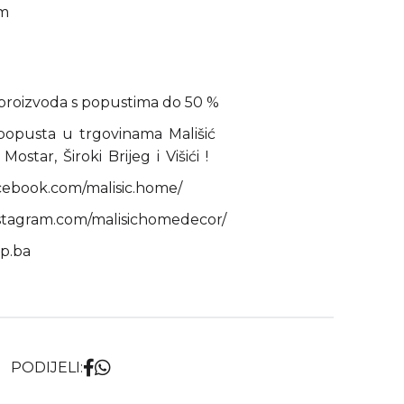
am
proizvoda s popustima do 50 %
 popusta u trgovinama Mališić
tar, Široki Brijeg i Višići !
cebook.com/malisic.home/
nstagram.com/malisichomedecor/
p.ba
PODIJELI: