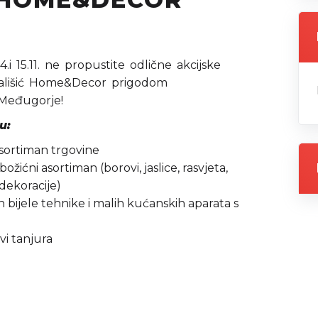
 15.11. ne propustite odlične akcijske
ališić Home&Decor prigodom
 Međugorje!
u:
sortiman trgovine
ićni asortiman (borovi, jaslice, rasvjeta,
 dekoracije)
bijele tehnike i malih kućanskih aparata s
vi tanjura