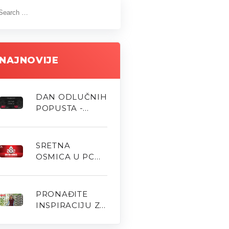
NAJNOVIJE
DAN ODLUČNIH
POPUSTA -
HOME&DECOR
MALIŠIĆ
SRETNA
OSMICA U PC
MALIŠIĆ
PRONAĐITE
INSPIRACIJU ZA
NOVU SEZONU