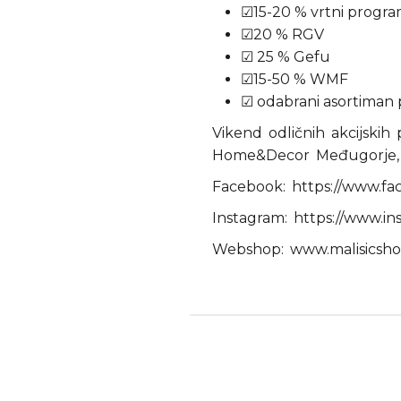
☑15-20 % vrtni progr
☑20 % RGV
☑ 25 % Gefu
☑15-50 % WMF
☑ odabrani asortiman 
Vikend odličnih akcijskih
Home&Decor Međugorje, Mos
Facebook:
https://www.fa
Instagram:
https://www.i
Webshop:
www.malisicsho