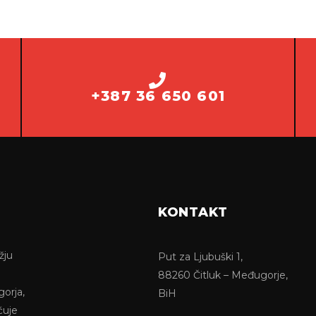
+387 36 650 601
KONTAKT
žju
Put za Ljubuški 1,
88260 Čitluk – Međugorje,
gorja,
BiH
ćuje