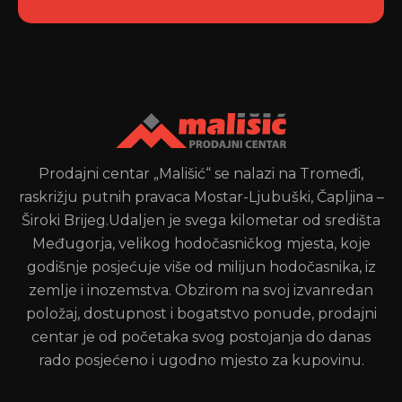
Prodajni centar „Mališić“ se nalazi na Tromeđi,
raskrižju putnih pravaca Mostar-Ljubuški, Čapljina –
Široki Brijeg.Udaljen je svega kilometar od središta
Međugorja, velikog hodočasničkog mjesta, koje
godišnje posjećuje više od milijun hodočasnika, iz
zemlje i inozemstva. Obzirom na svoj izvanredan
položaj, dostupnost i bogatstvo ponude, prodajni
centar je od početaka svog postojanja do danas
rado posjećeno i ugodno mjesto za kupovinu.