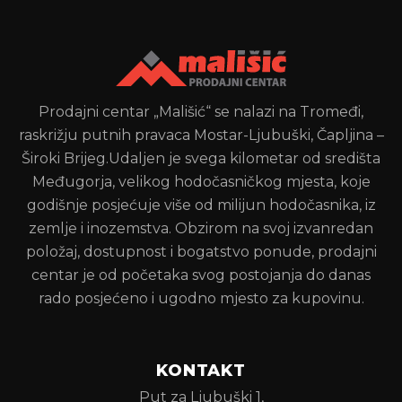
Prodajni centar „Mališić“ se nalazi na Tromeđi,
raskrižju putnih pravaca Mostar-Ljubuški, Čapljina –
Široki Brijeg.Udaljen je svega kilometar od središta
Međugorja, velikog hodočasničkog mjesta, koje
godišnje posjećuje više od milijun hodočasnika, iz
zemlje i inozemstva. Obzirom na svoj izvanredan
položaj, dostupnost i bogatstvo ponude, prodajni
centar je od početaka svog postojanja do danas
rado posjećeno i ugodno mjesto za kupovinu.
KONTAKT
Put za Ljubuški 1,