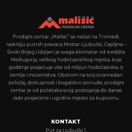
Prodajni centar „Mališić“ se nalazi na Tromeđi,
raskrižju putnih pravaca Mostar-Ljubuški, Čapljina –
Široki Brijeg.Udaljen je svega kilometar od središta
Međugorja, velikog hodočasničkog mjesta, koje
godišnje posjećuje više od milijun hodočasnika, iz
zemlje i inozemstva. Obzirom na svoj izvanredan
položaj, dostupnost i bogatstvo ponude, prodajni
centar je od početaka svog postojanja do danas
rado posjećeno i ugodno mjesto za kupovinu.
KONTAKT
Put za Ljubuški 1,