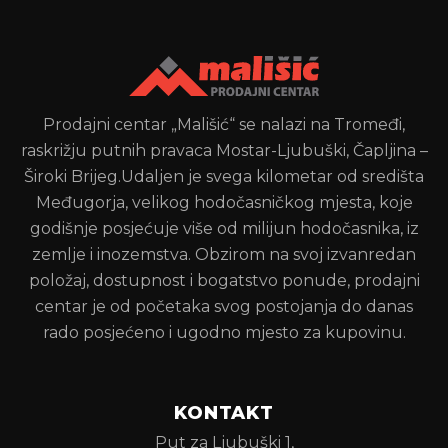
Prodajni centar „Mališić“ se nalazi na Tromeđi,
raskrižju putnih pravaca Mostar-Ljubuški, Čapljina –
Široki Brijeg.Udaljen je svega kilometar od središta
Međugorja, velikog hodočasničkog mjesta, koje
godišnje posjećuje više od milijun hodočasnika, iz
zemlje i inozemstva. Obzirom na svoj izvanredan
položaj, dostupnost i bogatstvo ponude, prodajni
centar je od početaka svog postojanja do danas
rado posjećeno i ugodno mjesto za kupovinu.
KONTAKT
Put za Ljubuški 1,