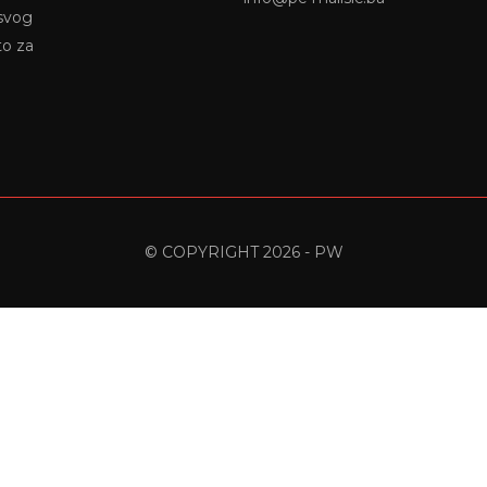
 svog
to za
© COPYRIGHT 2026 - PW