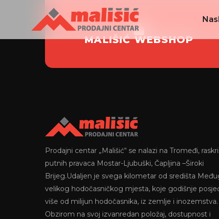
Nas
MALIŠIĆ WEBSHOP
Prodajni centar „Mališić“ se nalazi na Tromeđi, raskri
putnih pravaca Mostar-Ljubuški, Čapljina –Široki
Brijeg.Udaljen je svega kilometar od središta Među
velikog hodočasničkog mjesta, koje godišnje posje
više od milijun hodočasnika, iz zemlje i inozemstva.
Obzirom na svoj izvanredan položaj, dostupnost i