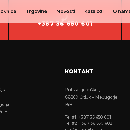
lovnica
Trgovine
Novosti
Katalozi
O nam
+387 36 650 601
KONTAKT
žju
Put za Ljubuški 1,
88260 Čitluk – Međugorje,
gorja,
BiH
ćuje
Tel #1: +387 36 650 601
Tel #2: +387 36 650 602
info@pc-malisic.ba