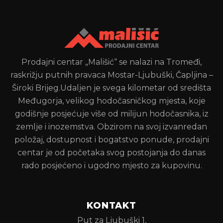
Prodajni centar „Mališić“ se nalazi na Tromeđi,
raskrižju putnih pravaca Mostar-Ljubuški, Čapljina –
Široki Brijeg.Udaljen je svega kilometar od središta
Međugorja, velikog hodočasničkog mjesta, koje
godišnje posjećuje više od milijun hodočasnika, iz
zemlje i inozemstva. Obzirom na svoj izvanredan
položaj, dostupnost i bogatstvo ponude, prodajni
centar je od početaka svog postojanja do danas
rado posjećeno i ugodno mjesto za kupovinu.
KONTAKT
Put za Ljubuški 1,