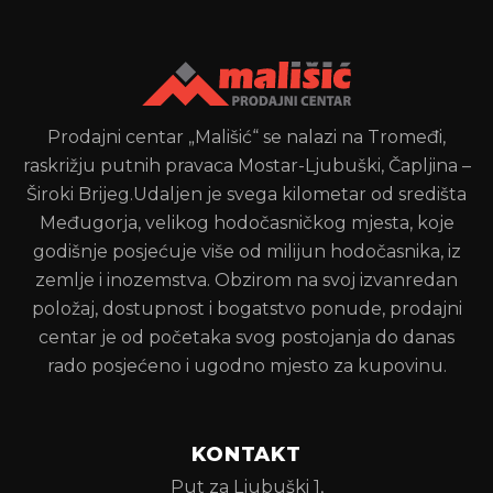
Prodajni centar „Mališić“ se nalazi na Tromeđi,
raskrižju putnih pravaca Mostar-Ljubuški, Čapljina –
Široki Brijeg.Udaljen je svega kilometar od središta
Međugorja, velikog hodočasničkog mjesta, koje
godišnje posjećuje više od milijun hodočasnika, iz
zemlje i inozemstva. Obzirom na svoj izvanredan
položaj, dostupnost i bogatstvo ponude, prodajni
centar je od početaka svog postojanja do danas
rado posjećeno i ugodno mjesto za kupovinu.
KONTAKT
Put za Ljubuški 1,