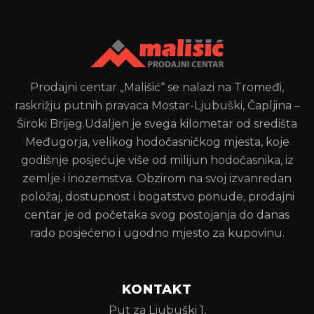
Prodajni centar „Mališić“ se nalazi na Tromeđi,
raskrižju putnih pravaca Mostar-Ljubuški, Čapljina –
Široki Brijeg.Udaljen je svega kilometar od središta
Međugorja, velikog hodočasničkog mjesta, koje
godišnje posjećuje više od milijun hodočasnika, iz
zemlje i inozemstva. Obzirom na svoj izvanredan
položaj, dostupnost i bogatstvo ponude, prodajni
centar je od početaka svog postojanja do danas
rado posjećeno i ugodno mjesto za kupovinu.
KONTAKT
Put za Ljubuški 1,