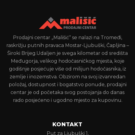
Prodajni centar „Mališić“ se nalazi na Tromeđi,
raskrižju putnih pravaca Mostar-Ljubuški, Čapljina –
Široki Brijeg.Udaljen je svega kilometar od središta
Međugorja, velikog hodočasničkog mjesta, koje
godišnje posjećuje više od milijun hodočasnika, iz
zemlje i inozemstva. Obzirom na svoj izvanredan
položaj, dostupnost i bogatstvo ponude, prodajni
centar je od početaka svog postojanja do danas
rado posjećeno i ugodno mjesto za kupovinu.
KONTAKT
Put za Ljubuški 1,