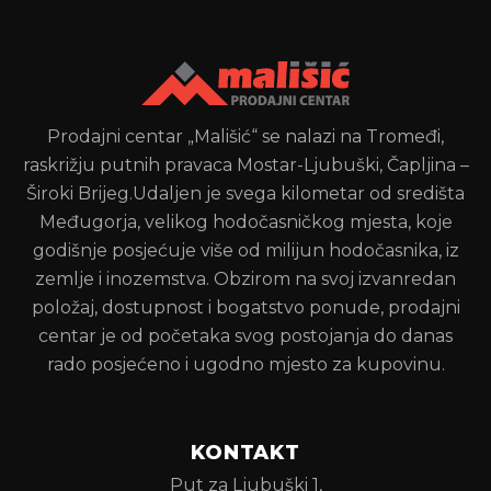
Prodajni centar „Mališić“ se nalazi na Tromeđi,
raskrižju putnih pravaca Mostar-Ljubuški, Čapljina –
Široki Brijeg.Udaljen je svega kilometar od središta
Međugorja, velikog hodočasničkog mjesta, koje
godišnje posjećuje više od milijun hodočasnika, iz
zemlje i inozemstva. Obzirom na svoj izvanredan
položaj, dostupnost i bogatstvo ponude, prodajni
centar je od početaka svog postojanja do danas
rado posjećeno i ugodno mjesto za kupovinu.
KONTAKT
Put za Ljubuški 1,