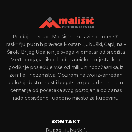
Prodajni centar „Mališić“ se nalazi na Tromeđi,
raskrižju putnih pravaca Mostar-Ljubuški, Čapljina –
Široki Brijeg.Udaljen je svega kilometar od središta
Međugorja, velikog hodočasničkog mjesta, koje
godišnje posjećuje više od milijun hodočasnika, iz
zemlje i inozemstva. Obzirom na svoj izvanredan
položaj, dostupnost i bogatstvo ponude, prodajni
centar je od početaka svog postojanja do danas
rado posjećeno i ugodno mjesto za kupovinu.
KONTAKT
Put za Ljubuški 1,