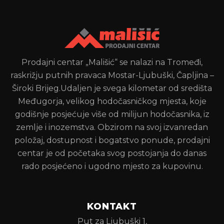
Prodajni centar „Mališić“ se nalazi na Tromeđi,
raskrižju putnih pravaca Mostar-Ljubuški, Čapljina –
Široki Brijeg.Udaljen je svega kilometar od središta
Međugorja, velikog hodočasničkog mjesta, koje
godišnje posjećuje više od milijun hodočasnika, iz
zemlje i inozemstva. Obzirom na svoj izvanredan
položaj, dostupnost i bogatstvo ponude, prodajni
centar je od početaka svog postojanja do danas
rado posjećeno i ugodno mjesto za kupovinu.
KONTAKT
Put za Ljubuški 1,