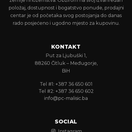
zemlje i inozemstva. Obzirom na svoj izvanredan
položaj, dostupnost i bogatstvo ponude, prodajni
centar je od početaka svog postojanja do danas
rado posjećeno i ugodno mjesto za kupovinu.
KONTAKT
Put za Ljubuški 1,
88260 Čitluk – Međugorje,
BiH
Tel #1: +387 36 650 601
Tel #2: +387 36 650 602
info@pc-malisic.ba
SOCIAL
Instagram