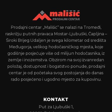
Prodajni centar „Mališić“ se nalazi na Tromeđi,
raskrižju putnih pravaca Mostar-Ljubuški, Čapljina –
Široki Brijeg.Udaljen je svega kilometar od središta
Međugorja, velikog hodočasničkog mjesta, koje
godišnje posjećuje više od milijun hodočasnika, iz
zemlje i inozemstva. Obzirom na svoj izvanredan
položaj, dostupnost i bogatstvo ponude, prodajni
centar je od početaka svog postojanja do danas
rado posjećeno i ugodno mjesto za kupovinu.
KONTAKT
Put za Ljubuški 1,