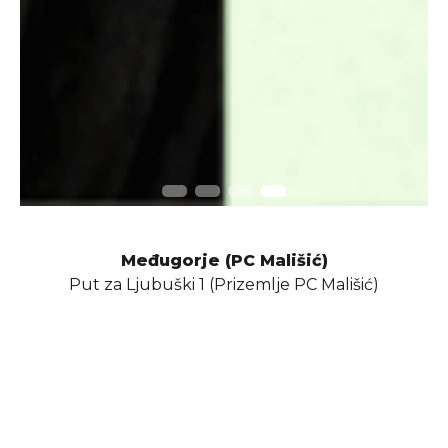
Međugorje (PC Mališić)
Put za Ljubuški 1 (Prizemlje PC Mališić)
Tel:
+387 36 446 038
E-mail:
parfumerija-malisic@malisic.ba
Zapratite nas na društvenim mrežama